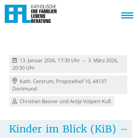
Unsere Beratungsstellen
Unsere Onlineberatung
Über uns
nbaren
ene Lebensphasen
Anstehende Veranstaltungen
13. Januar 2026, 17:30 Uhr
3. März 2026,
20:30 Uhr
Kath. Centrum,
Propsteihof 10, 44137
Dortmund
Christian Besner und Antje Volpert-Kuß
Kinder
im
Blick
(KiB)
–